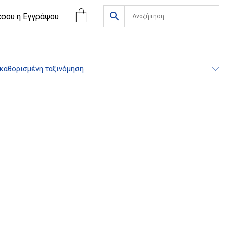
έσου η Eγγράψου
καθορισμένη ταξινόμηση