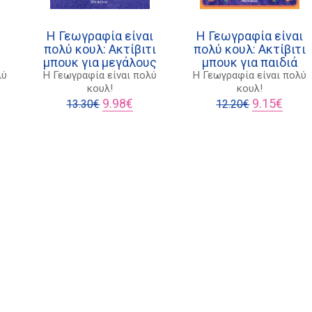
Η Γεωγραφία είναι
Η Γεωγραφία είναι
πολύ κουλ: Ακτίβιτι
πολύ κουλ: Ακτίβιτι
μπουκ για μεγάλους
μπουκ για παιδιά
λύ
Η Γεωγραφία είναι πολύ
Η Γεωγραφία είναι πολύ
κουλ!
κουλ!
Original
Η
Original
Η
9.98
€
9.15
€
13.30
€
12.20
€
έχουσα
price
τρέχουσα
price
τρέχο
μή
was:
τιμή
was:
τιμή
αι:
13.30€.
είναι:
12.20€.
είναι:
.63€.
9.98€.
9.15€.