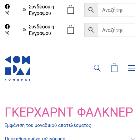
Συνδέσου η
Eγγράψου
Συνδέσου η
Eγγράψου
ΓΚΈΡΧΑΡΝΤ ΦΆΛΚΝΕΡ
Διδότου 34, Αθήνα 106 80
Εμφάνιση του μοναδικού αποτελέσματος
21 1750 8340
Προκαθορισμένη ταξινόμηση