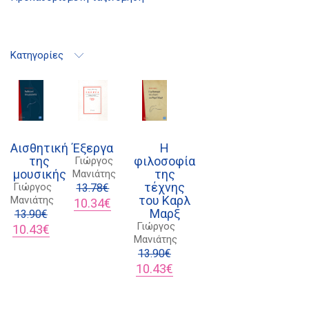
Κατηγορίες
21 1750 8340
kombrai.bs@gmail.com
Πολιτική προστασίας δεδομένων
Πολιτική επιστροφών
Αισθητική
Έξεργα
Η
της
φιλοσοφία
Γιώργος
Τρόποι Πληρωμής
μουσικής
της
Μανιάτης
τέχνης
Γιώργος
13.78
€
Όροι χρήσης
του Καρλ
Μανιάτης
Original
Η
10.34
€
Μαρξ
Αποστολές
13.90
€
price
τρέχουσα
Γιώργος
Original
Η
was:
τιμή
10.43
€
Μανιάτης
price
τρέχουσα
13.78€.
είναι:
was:
τιμή
10.34€.
13.90
€
13.90€.
είναι:
Original
Η
10.43
€
10.43€.
price
τρέχουσα
was:
τιμή
13.90€.
είναι: