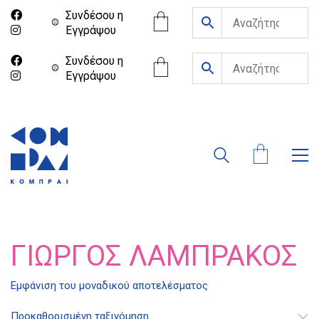
Συνδέσου η
Eγγράψου
Συνδέσου η
Eγγράψου
ΓΙΏΡΓΟΣ ΛΑΜΠΡΆΚΟΣ
Διδότου 34, Αθήνα 106 80
Εμφάνιση του μοναδικού αποτελέσματος
Προκαθορισμένη ταξινόμηση