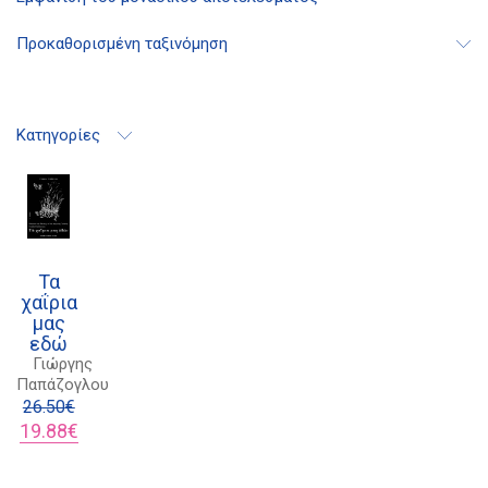
Διδότου 34, Αθήνα 106 80
Προκαθορισμένη ταξινόμηση
21 1750 8340
kombrai.bs@gmail.com
Κατηγορίες
Πολιτική προστασίας δεδομένων
Πολιτική επιστροφών
Τρόποι Πληρωμής
Τα
χαΐρια
Όροι χρήσης
μας
εδώ
Αποστολές
Γιώργης
Παπάζογλου
26.50
€
Original
Η
19.88
€
price
τρέχουσα
was:
τιμή