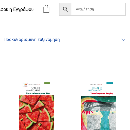
έσου η Eγγράψου
Προκαθορισμένη ταξινόμηση