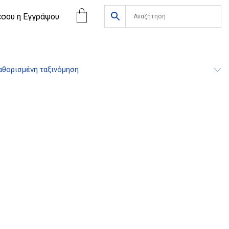
έσου η Eγγράψου
θορισμένη ταξινόμηση