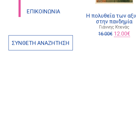
ΕΠΙΚΟΙΝΩΝΊΑ
Η πολυθεΐα των αξ
στην πανδημία
Γιάννης Κτενάς
Original
Η
12.00
€
16.00
€
price
τρ
ΣΎΝΘΕΤΗ ΑΝΑΖΉΤΗΣΗ
was:
τι
16.00€.
είν
12