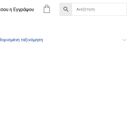
έσου η Eγγράψου
ορισμένη ταξινόμηση