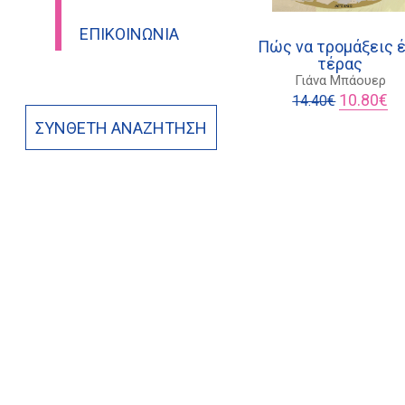
ΕΠΙΚΟΙΝΩΝΊΑ
Πώς να τρομάξεις 
τέρας
Γιάνα Μπάουερ
Original
Η
10.80
€
14.40
€
price
τρ
ΣΎΝΘΕΤΗ ΑΝΑΖΉΤΗΣΗ
was:
τι
14.40€.
είν
10