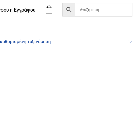
έσου η Eγγράψου
καθορισμένη ταξινόμηση