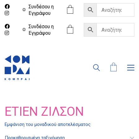
Συνδέσου η
Eγγράψου
Συνδέσου η
Eγγράψου
ΕΤΙΈΝ ΖΙΛΣΌΝ
Διδότου 34, Αθήνα 106 80
Εμφάνιση του μοναδικού αποτελέσματος
Προκαθορισμένη ταξινόμηση