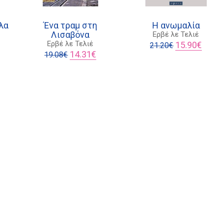
λα
Ένα τραμ στη
Η ανωμαλία
Λισαβόνα
Ερβέ λε Τελιέ
Original
Η
Ερβέ λε Τελιέ
15.90
€
21.20
€
χουσα
Original
Η
price
τρέχ
14.31
€
19.08
€
ή
price
τρέχουσα
was:
τιμή
ι:
was:
τιμή
21.20€.
είναι:
5€.
19.08€.
είναι:
15.90
14.31€.