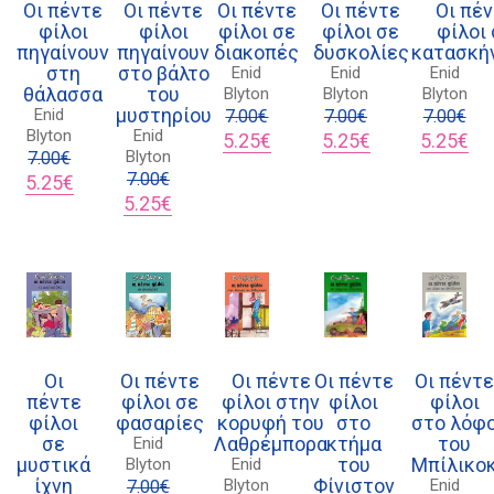
Οι πέντε
Οι πέντε
Οι πέντε
Οι πέντε
Οι πέ
φίλοι
φίλοι
φίλοι σε
φίλοι σε
φίλοι
πηγαίνουν
πηγαίνουν
διακοπές
δυσκολίες
κατασκή
στη
στο βάλτο
Enid
Enid
Enid
θάλασσα
του
Blyton
Blyton
Blyton
μυστηρίου
Enid
7.00
€
7.00
€
7.00
€
Blyton
Enid
Original
Η
Original
Η
Original
Η
5.25
€
5.25
€
5.25
€
Blyton
7.00
€
price
τρέχουσα
price
τρέχουσα
price
τρ
Original
Η
7.00
€
was:
τιμή
was:
τιμή
was:
τιμ
5.25
€
price
τρέχουσα
Original
Η
7.00€.
είναι:
7.00€.
είναι:
7.00€.
είν
5.25
€
was:
τιμή
price
τρέχουσα
5.25€.
5.25€.
5.2
7.00€.
είναι:
was:
τιμή
5.25€.
7.00€.
είναι:
5.25€.
Οι
Οι πέντε
Οι πέντε
Οι πέντε
Οι πέντ
πέντε
φίλοι σε
φίλοι στην
φίλοι
φίλοι
Διδότου 34, Αθήνα 106 80
φίλοι
φασαρίες
κορυφή του
στο
στο λόφ
σε
Λαθρέμπορα
κτήμα
του
Enid
μυστικά
του
Μπίλικο
Blyton
Enid
ίχνη
Φίνιστον
Blyton
Enid
7.00
€