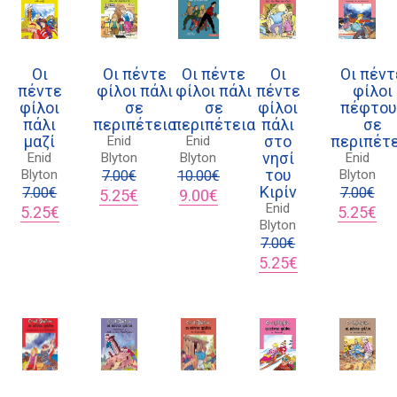
Οι
Οι πέντε
Οι πέντε
Οι
Οι πέντ
πέντε
φίλοι πάλι
φίλοι πάλι
πέντε
φίλοι
φίλοι
σε
σε
φίλοι
πέφτου
πάλι
περιπέτεια
περιπέτεια
πάλι
σε
μαζί
στο
περιπέτ
Enid
Enid
νησί
Enid
Blyton
Blyton
Enid
του
Blyton
Blyton
7.00
€
10.00
€
Κιρίν
7.00
€
Original
Η
Original
Η
7.00
€
5.25
€
9.00
€
Enid
Original
Η
price
τρέχουσα
price
τρέχουσα
Original
Η
5.25
€
5.25
€
Blyton
price
τρέχουσα
was:
τιμή
was:
τιμή
price
τρ
was:
τιμή
7.00€.
είναι:
10.00€.
είναι:
7.00
€
was:
τιμ
7.00€.
είναι:
5.25€.
9.00€.
Original
Η
7.00€.
είν
5.25
€
5.25€.
price
τρέχουσα
5.2
was:
τιμή
7.00€.
είναι:
5.25€.