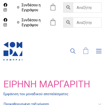
Συνδέσου η
Eγγράψου
Συνδέσου η
Eγγράψου
ΕΙΡΉΝΗ ΜΑΡΓΑΡΊΤΗ
Διδότου 34, Αθήνα 106 80
Εμφάνιση του μοναδικού αποτελέσματος
Προκαθορισμένη ταξινόμηση