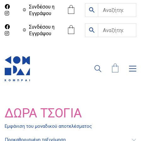
Συνδέσου η
Eγγράψου
Συνδέσου η
Eγγράψου
ΔΏΡΑ ΤΣΌΓΙΑ
Διδότου 34, Αθήνα 106 80
Εμφάνιση του μοναδικού αποτελέσματος
Προκαθορισμένη ταξινόμηση