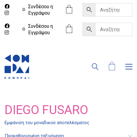
Συνδέσου η
Eγγράψου
Συνδέσου η
Eγγράψου
DIEGO FUSARO
Διδότου 34, Αθήνα 106 80
Εμφάνιση του μοναδικού αποτελέσματος
Προκαθορισμένη ταξινόμηση