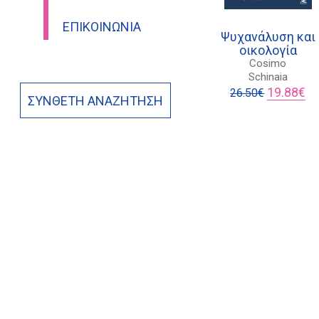
ΕΠΙΚΟΙΝΩΝΊΑ
Ψυχανάλυση και
οικολογία
Cosimo
Schinaia
Original
Η
19.88
€
26.50
€
ΣΎΝΘΕΤΗ ΑΝΑΖΉΤΗΣΗ
price
τρ
was:
τι
26.50€.
είν
19