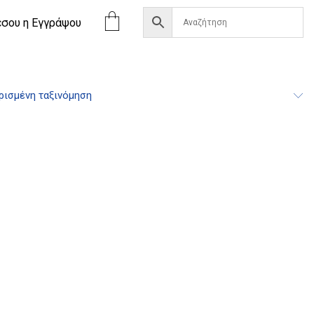
έσου η Eγγράψου
ισμένη ταξινόμηση