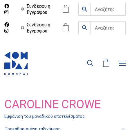
Συνδέσου η
Eγγράψου
Συνδέσου η
Eγγράψου
CAROLINE CROWE
Διδότου 34, Αθήνα 106 80
Εμφάνιση του μοναδικού αποτελέσματος
Προκαθορισμένη ταξινόμηση