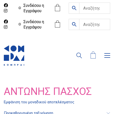
Συνδέσου η
Eγγράψου
Συνδέσου η
Eγγράψου
ΑΝΤΏΝΗΣ ΠΆΣΧΟΣ
Διδότου 34, Αθήνα 106 80
Εμφάνιση του μοναδικού αποτελέσματος
Προκαθορισμένη ταξινόμηση