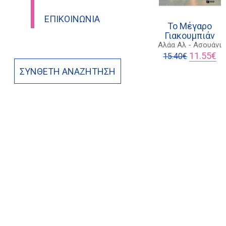
ΕΠΙΚΟΙΝΩΝΊΑ
Το Μέγαρο
Γιακουμπιάν
Αλάα Αλ - Ασουάνι
Original
Η
11.55
€
15.40
€
price
τρ
ΣΎΝΘΕΤΗ ΑΝΑΖΉΤΗΣΗ
was:
τι
15.40€.
είν
11