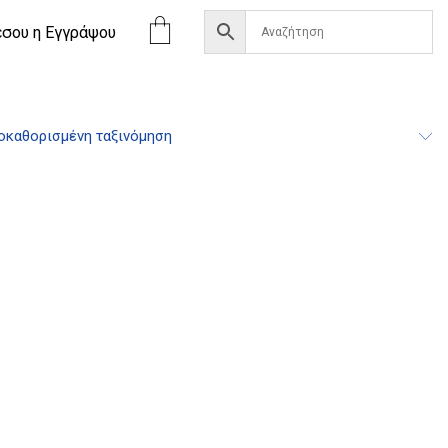
έσου η Eγγράψου
οκαθορισμένη ταξινόμηση