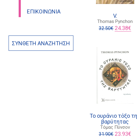
ΕΠΙΚΟΙΝΩΝΊΑ
V.
Thomas Pynchon
Original
Η
24.38
€
32.50
€
price
τρ
was:
τι
ΣΎΝΘΕΤΗ ΑΝΑΖΉΤΗΣΗ
32.50€.
είν
24
Το ουράνιο τόξο τ
βαρύτητας
Τόμας Πύνσον
Original
Η
23.93
€
31.90
€