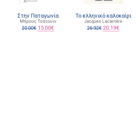
Στην Παταγωνία
Το ελληνικό καλοκαίρι
Μπρους Τσάτουιν
Jacques Lacarrière
Original
Η
Original
Η
15.00
€
20.19
€
20.00
€
26.92
€
ουσα
price
τρέχουσα
price
τρέχου
was:
τιμή
was:
τιμή
20.00€.
είναι:
26.92€.
είναι:
€.
15.00€.
20.19€.