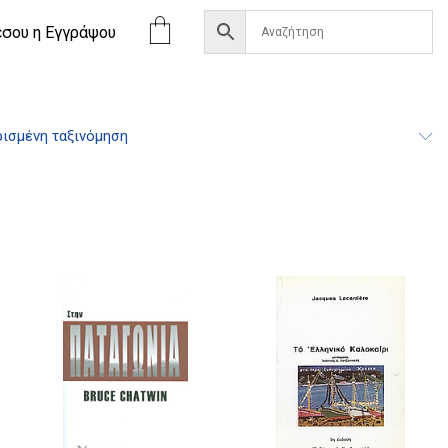
έσου η Eγγράψου
ισμένη ταξινόμηση