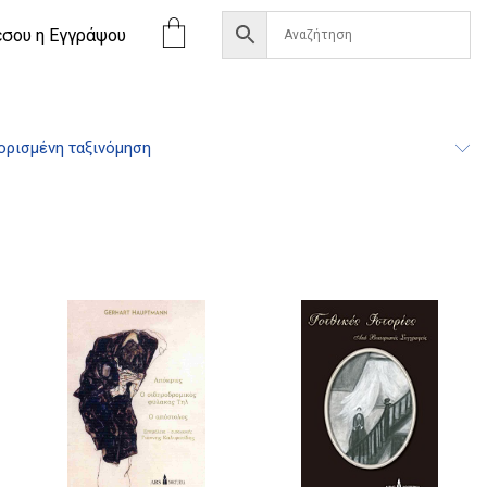
έσου η Eγγράψου
ρισμένη ταξινόμηση