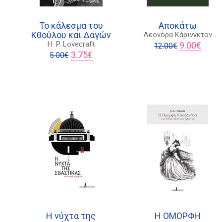
To κάλεσμα του
Αποκάτω
Κθούλου και Δαγών
ς
Λεονόρα Κάρινγκτον
Original
Η
H. P. Lovecraft
9.00
€
12.00
€
χουσα
Original
Η
price
τρέχο
3.75
€
5.00
€
price
τρέχουσα
was:
τιμή
ι:
was:
τιμή
12.00€.
είναι:
€.
5.00€.
είναι:
9.00€.
3.75€.
Η νύχτα της
Η ΟΜΟΡΦΗ