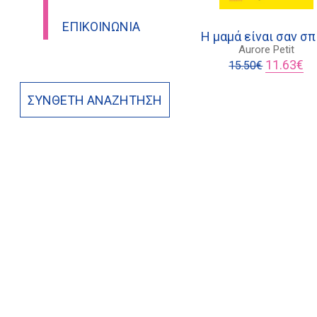
ΕΠΙΚΟΙΝΩΝΊΑ
Η μαμά είναι σαν σπ
Aurore Petit
Original
Η
11.63
€
15.50
€
price
τρ
was:
τι
ΣΎΝΘΕΤΗ ΑΝΑΖΉΤΗΣΗ
15.50€.
είν
11