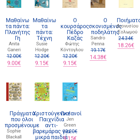
Μαθαίνω
Μαθαίνω
Ο
Ο
Ποιήματ
τα πάντα:
τα
κουρσάρος
σκονισμένος
Διονυσίου
Πλανήτης
πάντα:
Πέδρο
ποδηλάτης
Σολωμού
Γη
Τέχνη
Καζάς
Sandro
24.34
€
Anita
Susie
Φώτης
Penna
Original
Η
18.26
€
Ganeri
Hodge
Κόντογλου
19.17
€
price
τρ
12.00
€
12.20
€
12.20
€
Original
Η
was:
τι
14.38
€
Original
Η
Original
Η
Original
Η
price
τρέχουσα
24.34€.
είν
9.00
€
9.15
€
9.15
€
Διδότου 34, Αθήνα 106 80
price
τρέχουσα
price
τρέχουσα
price
τρέχουσα
was:
τιμή
18
was:
τιμή
was:
τιμή
was:
τιμή
19.17€.
είναι:
12.00€.
είναι:
12.20€.
είναι:
12.20€.
είναι:
14.38€.
9.00€.
9.15€.
9.15€.
21 1750 8340
kombrai.bs@gmail.com
Πράγματα
Χριστούγεννα!
Ωκεανοί
που όλοι
Παιχνίδια
Jen
Πολιτική προστασίας δεδομένων
προσμένουμε
αντι-
Green
βαρεμάρας για
Sophie
12.20
€
Πολιτική επιστροφών
μικρά παιδιά
Blackall
Original
Η
9.15
€