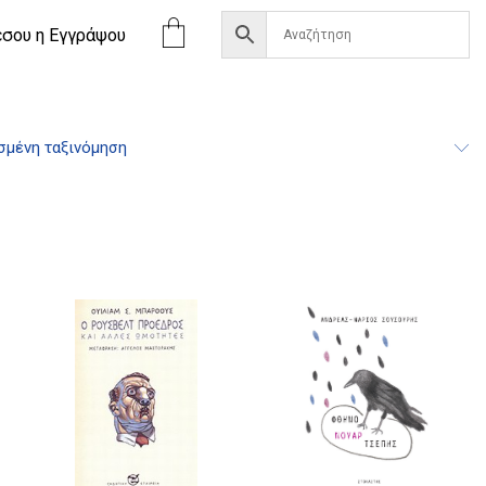
έσου η Eγγράψου
σμένη ταξινόμηση