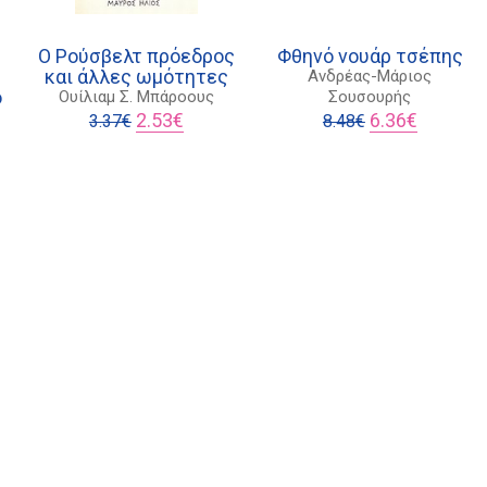
Ο Ρούσβελτ πρόεδρος
Φθηνό νουάρ τσέπης
και άλλες ωμότητες
Ανδρέας-Μάριος
ό
Ουίλιαμ Σ. Μπάροους
Σουσουρής
Original
Η
Original
Η
2.53
€
6.36
€
3.37
€
8.48
€
price
τρέχουσα
price
τρέχουσα
was:
τιμή
was:
τιμή
ουσα
3.37€.
είναι:
8.48€.
είναι:
2.53€.
6.36€.
€.