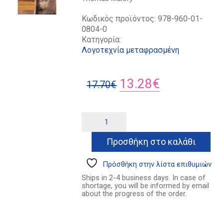
Κωδικός προϊόντος:
978-960-01-
0804-0
Κατηγορία:
Λογοτεχνία μεταφρασμένη
Original
Η
13.28
€
17.70
€
price
τρέχουσα
was:
τιμή
Ο
Alternative:
θάνατος
17.70€.
είναι:
του
Προσθήκη στο καλάθι
13.28€.
Αρθούρου
ποσότητα
Πρόσθήκη στην λίστα επιθυμιών
Ships in 2-4 business days. In case of
shortage, you will be informed by email
about the progress of the order.