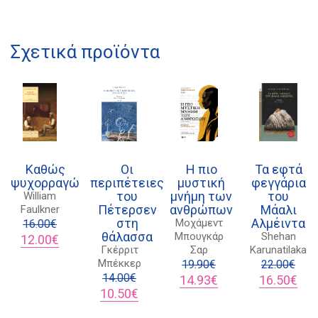
Διδότου 34, Αθήνα 106 80
Σχετικά προϊόντα
21 1750 8340
kombrai.bs@gmail.com
Πολιτική προστασίας δεδομένων
Πολιτική επιστροφών
Καθώς
Οι
Η πιο
Τα εφτά
ψυχορραγώ
περιπέτειες
μυστική
φεγγάρια
Τρόποι Πληρωμής
του
μνήμη των
του
William
Πέτερσεν
ανθρώπων
Μάαλι
Faulkner
Όροι χρήσης
στη
Αλμέιντα
Μοχάµεντ
16.00
€
θάλασσα
Μπουγκάρ
Shehan
Αποστολές
Original
Η
12.00
€
Γκέρριτ
Σαρ
Karunatilaka
price
τρέχουσα
Μπέκκερ
was:
τιμή
19.90
€
22.00
€
16.00€.
είναι:
14.00
€
Original
Η
Original
Η
14.93
€
16.50
€
12.00€.
Original
Η
price
τρέχουσα
price
τρέ
10.50
€
price
τρέχουσα
was:
τιμή
was:
τιμή
was:
τιμή
19.90€.
είναι:
22.00€.
είναι