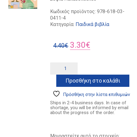
Κωδικός προϊόντος:
978-618-03-
0411-4
Κατηγορία:
Παιδικά βιβλία
Original
Η
3.30
€
4.40
€
price
τρέχουσα
was:
τιμή
Το
Alternative:
ξωτικό
4.40€.
είναι:
και
Προσθήκη στο καλάθι
3.30€.
η
χορεύτρια
ποσότητα
Πρόσθήκη στην λίστα επιθυμιών
Ships in 2-4 business days. In case of
shortage, you will be informed by email
about the progress of the order.
Μοιραστείτε αυτό το στοιχείο: