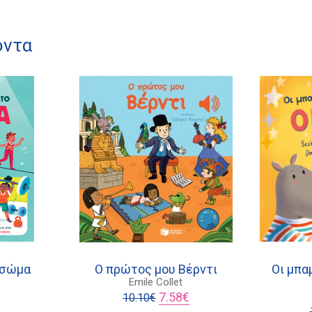
όντα
 σώμα
Ο πρώτος μου Βέρντι
Οι μπα
Emile Collet
l
Η
Original
Η
7.58
€
10.10
€
τρέχουσα
price
τρέχουσα