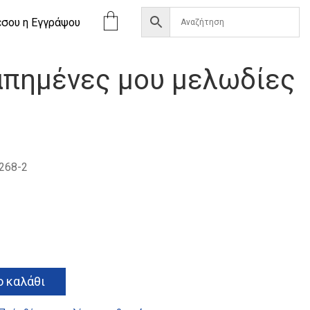
έσου η Eγγράψου
απημένες μου μελωδίες
268-2
α
Alternative:
 καλάθι