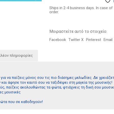
14.93€.
μου
μελωδίες
Ships in 2-4 business days. In case of
στο
order.
πιάνο
ποσότητα
Μοιραστείτε αυτό το στοιχείο:
Facebook
Twitter X
Pinterest
Email
πλέον πληροφορίες
 για να παίζεις μόνος σου τις πιο διάσημες μελωδίες. Δε χρειάζετα
 και άφησε τον εαυτό σου να ταξιδέψει στη μαγεία της μουσικής!
ούς, παίζεις ακολουθώντας τα φώτα, φτιάχνεις τη δική σου μουσι
ες μουσικές
φώτα που σε καθοδηγούν!