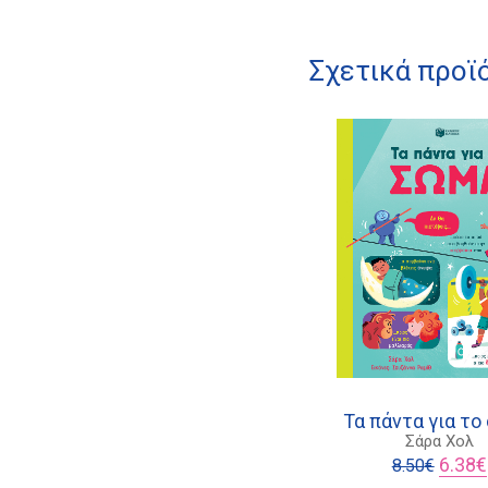
Σχετικά προϊ
Τα πάντα για το
Σάρα Χολ
Origina
6.38
€
8.50
€
price