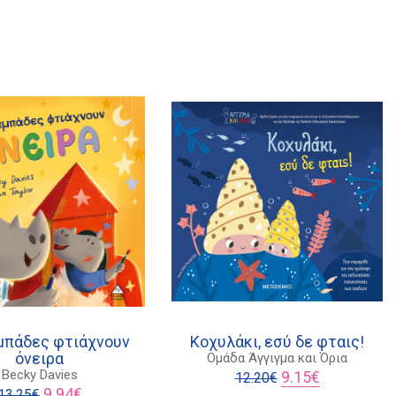
μπάδες φτιάχνουν
Κοχυλάκι, εσύ δε φταις!
όνειρα
Ομάδα Άγγιγμα και Όρια
Original
Η
Becky Davies
9.15
€
12.20
€
Original
Η
price
τρέχουσα
9.94
€
13.25
€