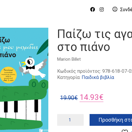
Συνδ
Παίζω τις αγ
στο πιάνο
Marion Billet
Κωδικός προϊόντος:
978-618-07-0
Κατηγορία:
Παιδικά βιβλία
Original
Η
14.93
€
19.90
€
price
τρέχουσ
was:
τιμή
Παίζω
Προσθήκη στο
τις
19.90€.
είναι:
αγαπημένες