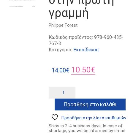
γραμμή
Philippe Forest
Κωδικός προϊόντος:
978-960-435-
767-3
Κατηγορία:
Εκπαίδευση
Original
Η
10.50
€
14.00
€
price
τρέχουσα
was:
τιμή
Το
Alternative:
πανεπιστήμιο
14.00€.
είναι:
στην
Προσθήκη στο καλάθι
10.50€.
πρώτη
γραμμή
ποσότητα
Πρόσθήκη στην λίστα επιθυμιών
Ships in 2-4 business days. In case of
shortage, you will be informed by email