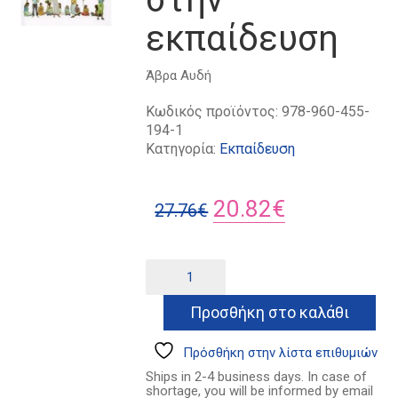
εκπαίδευση
Άβρα Αυδή
Κωδικός προϊόντος:
978-960-455-
194-1
Κατηγορία:
Εκπαίδευση
Original
Η
20.82
€
27.76
€
price
τρέχουσα
was:
τιμή
Η
Alternative:
τέχνη
27.76€.
είναι:
του
Προσθήκη στο καλάθι
20.82€.
δράματος
στην
εκπαίδευση
Πρόσθήκη στην λίστα επιθυμιών
ποσότητα
Ships in 2-4 business days. In case of
shortage, you will be informed by email