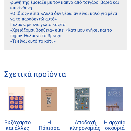
φωνή της έμοιαζε με τον καπνό από τσιγάρο: βαριά και
επικίνδυνη.
«Ο ίδιος» είπα. «Αλλά δεν ξέρω αν είναι καλό για μένα
να το παραδεχτώ αυτό».
Γέλασε, με ένα γέλιο κοφτό.
«Χρειάζομαι βοήθεια» είπε. «Κάτι μου ανήκει και το
πήραν. Θέλω να το βρεις».
«Τι είναι αυτό το κάτι;»
Διδότου 34, Αθήνα 106 80
21 1750 8340
Σχετικά προϊόντα
kombrai.bs@gmail.com
Πολιτική προστασίας δεδομένων
Πολιτική επιστροφών
Τρόποι Πληρωμής
Ρυζόχαρτο
Η
Αποδοχή
Η αρχαία
Όροι χρήσης
και άλλες
Πάπισσα
κληρονομιάς
σκουριά