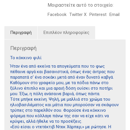
Μοιραστείτε αυτό το στοιχείο:
Facebook
Twitter X
Pinterest
Email
Περιγραφή
Επιπλέον πληροφορίες
Περιγραφή
Το κόκκινο φιλί
Ήταν ένα από εκείνα τα απογεύματα που το φως
πέθαινε αργά και βασανιστικά, όπως ένας άντρας που
παραπατά σ’ ένα σοκάκι μετά από έναν δυνατό καβγά.
Καθόμουν στο γραφείο μου, με τα πόδια πάνω στο
ξύλινο έπιπλο και μια αραιή δόση ουίσκι στο ποτήρι
μου. Έξω, η πόλη ανάσαινε βαριά, όπως πάντα.
Τότε μπήκε εκείνη. Ψηλή, με μαλλιά στο χρώμα του
ηλιοβασιλέματος και μάτια που μπορούσαν να σκάψουν
τρύπες στο παρελθόν σου. Φορούσε ένα κόκκινο
φόρεμα που κόλλαγε πάνω της σαν να είχε κάτι να
κρύψει, αλλά ήθελε να το προσέξεις.
«Εσύ είσαι ο ντετέκτιβ Ντεκ Χάρπερ;» με ρώτησε. Η