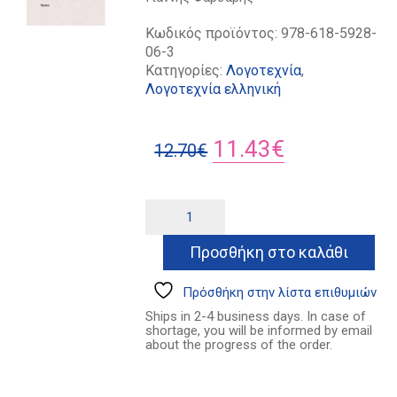
Κωδικός προϊόντος:
978-618-5928-
06-3
Κατηγορίες:
Λογοτεχνία
,
Λογοτεχνία ελληνική
Original
Η
11.43
€
12.70
€
price
τρέχουσα
was:
τιμή
Μικρές
Alternative:
αλγοϊστορίες
12.70€.
είναι:
ποσότητα
Προσθήκη στο καλάθι
11.43€.
Πρόσθήκη στην λίστα επιθυμιών
Ships in 2-4 business days. In case of
shortage, you will be informed by email
about the progress of the order.