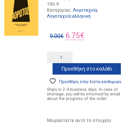
190-9
Κατηγορίες:
Λογοτεχνία
,
Λογοτεχνία ελληνική
Original
Η
6.75
€
9.00
€
price
τρέχουσα
was:
τιμή
Αόριστος
Alternative:
ποσότητα
9.00€.
είναι:
Προσθήκη στο καλάθι
6.75€.
Πρόσθήκη στην λίστα επιθυμιών
Ships in 2-4 business days. In case of
shortage, you will be informed by email
about the progress of the order.
Μοιραστείτε αυτό το στοιχείο: