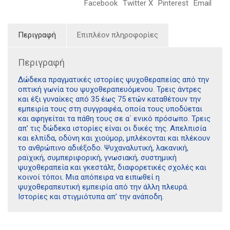
Facebook
Twitter X
Pinterest
Email
Περιγραφή
Επιπλέον πληροφορίες
Περιγραφή
Δώδεκα πραγματικές ιστορίες ψυχοθεραπείας από την
οπτική γωνία του ψυχοθεραπευόμενου. Τρεις άντρες
και έξι γυναίκες από 35 έως 75 ετών καταθέτουν την
εμπειρία τους στη συγγραφέα, οποία τους υποδύεται
και αφηγείται τα πάθη τους σε α΄ ενικό πρόσωπο. Τρεις
απ’ τις δώδεκα ιστορίες είναι οι δικές της. Απελπισία
και ελπίδα, οδύνη και χιούμορ, μπλέκονται και πλέκουν
το ανθρώπινο αδιέξοδο. Ψυχαναλυτική, λακανική,
ραϊχική, συμπεριφορική, γνωσιακή, συστημική
ψυχοθεραπεία και γκεστάλτ, διαφορετικές σχολές και
κοινοί τόποι. Μια απόπειρα να ειπωθεί η
ψυχοθεραπευτική εμπειρία από την άλλη πλευρά.
Ιστορίες και στιγμιότυπα απ’ την ανάποδη.
Διδότου 34, Αθήνα 106 80