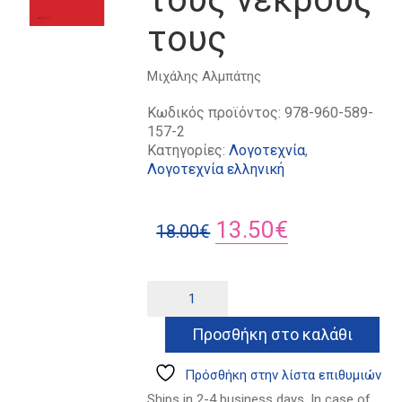
τους
Μιχάλης Αλμπάτης
Κωδικός προϊόντος:
978-960-589-
157-2
Κατηγορίες:
Λογοτεχνία
,
Λογοτεχνία ελληνική
Original
Η
13.50
€
18.00
€
price
τρέχουσα
was:
τιμή
Και
Alternative:
οι
18.00€.
είναι:
νεκροί
Προσθήκη στο καλάθι
13.50€.
ας
θάψουν
τους
Πρόσθήκη στην λίστα επιθυμιών
νεκρούς
Ships in 2-4 business days. In case of