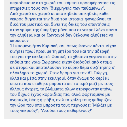
περιοδεύουν στα χωριά του κάμπου προσφέροντας τις
υπηρεσίες τους σαν “διερμηνείς των πεθαμένων”.
Από χωριό σε χωριό κι από κηδεία σε κηδεία, κάθε
νεκρός διηγείται την δική του ιστορία, φανερώνει τα
δικά του μυστικά και δίνει τις δικές του απαντήσεις
στον γρίφο της ύπαρξης· μόνο που οι νεκροί λένε πάντα
την αλήθεια, και οι ζωντανοί δεν θέλουνε αλήθειες να
ακούσουν…
“Η επομένη ήταν Κυριακή και, όπως έκαναν πάντα, είχαν
κινήσει πρωί πρωί με τη μητέρα του και την αδερφή
του για την εκκλησιά. Φυσικά, τα χθεσινά γεγονότα στην
κηδεία της γρια-Ξώφαινας είχαν διαδοθεί από στόμα
σε στόμα και αποτελούσαν το κύριο θέμα συζήτησης σ’
ολόκληρο το χωριό. Στον δρόμο για τον Αϊ-Γιώργη,
αλλά και μέσα στην εκκλησιά, όταν άναψε το κερί κι
έπειτα που στάθηκε μπροστά απ’ το ιερό μαζί με τους
άλλους άντρες, τα βλέμματα όλων στρέφονταν επάνω
του δίχως ίχνος κοροϊδίας πια, αλλά φορτισμένα με
ανησυχία, δέος ή φόβο, ενώ τα χείλη τους ψιθύριζαν
την ώρα που από μπροστά τους περνούσε: “Μιλάει με
Διδότου 34, Αθήνα 106 80
τους νεκρούς!”, “Ακούει τους πεθαμένους!”