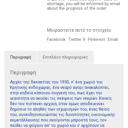
τους
shortage, you will be informed by email
ποσότητα
about the progress of the order.
Μοιραστείτε αυτό το στοιχείο:
Facebook
Twitter X
Pinterest
Email
Περιγραφή
Επιπλέον πληροφορίες
Περιγραφή
Αρχές της δεκαετίας του 1950, σ’ ένα χωριό της
Κρητικής ενδοχώρας, ένα νεαρό αγόρι ανακαλύπτει,
στην κηδεία κάποιου συγγενή του, πως έχει την
ικανότητα να ακούει τις σκέψεις των νεκρών. Κανείς
δεν τον πιστεύει αρχικά, όταν όμως αποδεικνύει
δημόσια το αληθές των ισχυρισμών του, ένας θείος
του, συνειδητοποιώντας τις δυνατότητες οικονομικής
εκμετάλλευσης που ανοίγονται μπροστά τους, τον
πείθει να φύγουν απ’ το χωριό και ν’ αρχίσουν να