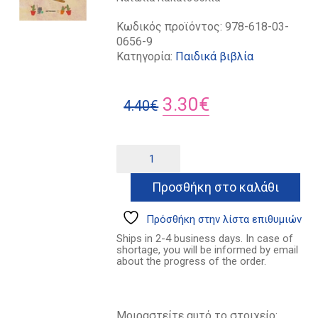
Κωδικός προϊόντος:
978-618-03-
0656-9
Κατηγορία:
Παιδικά βιβλία
Original
Η
3.30
€
4.40
€
price
τρέχουσα
was:
τιμή
Ζητείται
Alternative:
ιππότης
4.40€.
είναι:
ποσότητα
Προσθήκη στο καλάθι
3.30€.
Πρόσθήκη στην λίστα επιθυμιών
Ships in 2-4 business days. In case of
shortage, you will be informed by email
about the progress of the order.
Μοιραστείτε αυτό το στοιχείο: