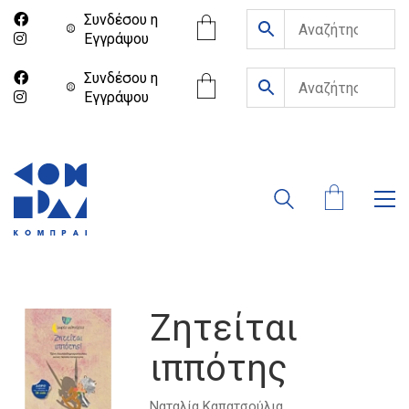
Συνδέσου η
Eγγράψου
Συνδέσου η
Eγγράψου
Ζητείται
ιππότης
Ναταλία Καπατσούλια