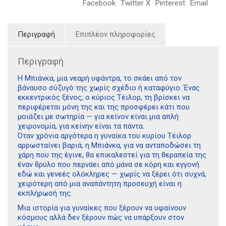
Facebook
Twitter X
Pinterest
Email
Περιγραφή
Επιπλέον πληροφορίες
Περιγραφή
H Μπιάνκα, µια νεαρή υφάντρα, το σκάει από τον
βάναυσο σύζυγό της χωρίς σχέδιο ή καταφύγιο. Ένας
εκκεντρικός ξένος, ο κύριος Τέιλορ, τη βρίσκει να
περιφέρεται µόνη της και της προσφέρει κάτι που
µοιάζει µε σωτηρία — για κείνον είναι µια απλή
χειρονοµία, για κείνην είναι τα πάντα.
Όταν χρόνια αργότερα η γυναίκα του κυρίου Τέιλορ
αρρωσταίνει βαριά, η Μπιάνκα, για να ανταποδώσει τη
χάρη που της έγινε, θα επικαλεστεί για τη θεραπεία της
έναν θρύλο που περνάει από µάνα σε κόρη και εγγονή
εδώ και γενεές ολόκληρες — χωρίς να ξέρει ότι συχνά,
χειρότερη από µια αναπάντητη προσευχή είναι η
εκπλήρωσή της.
Mια ιστορία για γυναίκες που ξέρουν να υφαίνουν
κόσµους αλλά δεν ξέρουν πώς να υπάρξουν στον