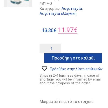
4817-0
Κατηγορίες:
Λογοτεχνία
,
Λογοτεχνία ελληνική
Original
Η
11.97
€
13.30
€
price
τρέχουσα
was:
τιμή
Υφάντρα
Alternative:
ποσότητα
13.30€.
είναι:
Προσθήκη στο καλάθι
11.97€.
Πρόσθήκη στην λίστα επιθυμιών
Ships in 2-4 business days. In case of
shortage, you will be informed by email
about the progress of the order.
Μοιραστείτε αυτό το στοιχείο: