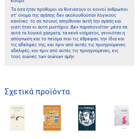
κόσµο.
Τα όσα ήταν πρόθυµοι να θυσιάσουν οι κοινοί άνθρωποι
στ’ όνοµα της αγάπης δεν ακολουθούσαν λογικούς
κανόνες· το σε ποιους απηύθυναν αυτή την αγάπη και
γιατί ήταν κι αυτό µυστήριο. Δεν παραπονιόταν· µέσα σε
αυτά τα λογικά χάσµατα, τα κενά νοήµατος, γεννιόταν η
απόγνωση και το πείσµα που τις έθρεφαν, την ίδια και
τις αδελφές της, και πριν από αυτές τις προηγούµενες
αδελφές, και πριν από αυτές τις προηγούµενες, εις
Διδότου 34, Αθήνα 106 80
τους αιώνες των αιώνων αµήν.
21 1750 8340
kombrai.bs@gmail.com
Σχετικά προϊόντα
Πολιτική προστασίας δεδομένων
Πολιτική επιστροφών
Τρόποι Πληρωμής
Όροι χρήσης