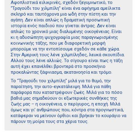
Αφοπλιστικά ειλικρινές, σχεδόν ξεγυμνωτικό, το
“Τραγούδι του χιλμπίλη” είναι ένα αφήγημα αμείλικτα
σκληρό και ταυτόχρονα μια ωδή στην πίστη και την
αγάπη. Δεν είναι απλώς η δραματική προσωπική
ιστορία ενός παιδιού που γίνεται άντρας. Δεν είναι
απλώς το χρονικό μιας διαλυμένης οικογένειας. Είναι
κι η αδυσώπητη ψυχογραφία μιας παραγνωρισμένης
κοινωνικής τάξης, που με διαφορετική μορφή
μπορούμε να την εντοπίσουμε σχεδόν σε κάθε χώρα.
Στην Αμερική τους λένε χιλμπίληδες, λευκά σκουπίδια.
Αλλού τους λένε αλλιώς. Το σίγουρο είναι πως η τάξη
αυτή έχει επανέλθει βροντερά στο προσκήνιο
προκαλώντας ξάφνιασμα, ακατανοησία και τρόμο.
Το “Τραγούδι του χιλμπίλη” μιλά για το θυμό, την
παραίτηση, την αυτο-εγκατάλειψη. Μιλά για πάθη
παράφορα που καταστρέφουν ζωές. Μιλά για το πόσο
βαθιά μας σημαδεύουν οι εξωτερικές συνθήκες της
ζωής μας – η οικογένεια, ο περίγυρος, η εποχή. Μιλά
όμως και γι’ ανθρώπους που, κόντρα στα προγνωστικά,
κατάφεραν να μείνουν όρθιοι και βρήκαν το κουράγιο να
πάρουν τη μοίρα τους στα χέρια τους.
Διδότου 34, Αθήνα 106 80