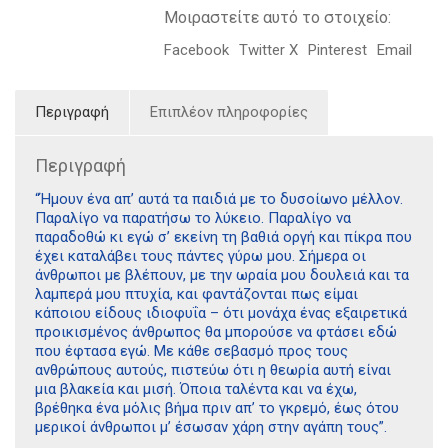
Μοιραστείτε αυτό το στοιχείο:
Facebook
Twitter X
Pinterest
Email
Περιγραφή
Επιπλέον πληροφορίες
Περιγραφή
“Ήμουν ένα απ’ αυτά τα παιδιά με το δυσοίωνο μέλλον.
Παραλίγο να παρατήσω το λύκειο. Παραλίγο να
παραδοθώ κι εγώ σ’ εκείνη τη βαθιά οργή και πίκρα που
έχει καταλάβει τους πάντες γύρω μου. Σήμερα οι
άνθρωποι με βλέπουν, με την ωραία μου δουλειά και τα
λαμπερά μου πτυχία, και φαντάζονται πως είμαι
κάποιου είδους ιδιοφυΐα – ότι μονάχα ένας εξαιρετικά
προικισμένος άνθρωπος θα μπορούσε να φτάσει εδώ
που έφτασα εγώ. Με κάθε σεβασμό προς τους
ανθρώπους αυτούς, πιστεύω ότι η θεωρία αυτή είναι
μια βλακεία και μισή. Όποια ταλέντα και να έχω,
βρέθηκα ένα μόλις βήμα πριν απ’ το γκρεμό, έως ότου
μερικοί άνθρωποι μ’ έσωσαν χάρη στην αγάπη τους”.