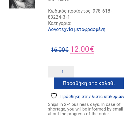
Κωδικός προϊόντος:
978-618-
83224-3-1
Κατηγορία:
Λογοτεχνία μεταφρασμένη
Original
Η
12.00
€
16.00
€
price
τρέχουσα
was:
τιμή
Το
Alternative:
τραγούδι
16.00€.
είναι:
του
Προσθήκη στο καλάθι
12.00€.
χιλμπίλη
ποσότητα
Πρόσθήκη στην λίστα επιθυμιών
Ships in 2-4 business days. In case of
shortage, you will be informed by email
about the progress of the order.