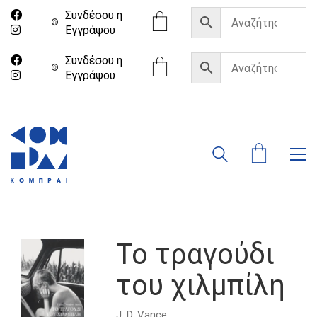
Συνδέσου η
Eγγράψου
Συνδέσου η
Eγγράψου
Το τραγούδι
του χιλμπίλη
J. D. Vance