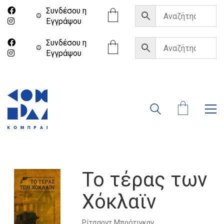
Συνδέσου η
Eγγράψου
Συνδέσου η
Eγγράψου
Το τέρας των
Χόκλαϊν
Ρίτσαρντ Μπρότιγκαν