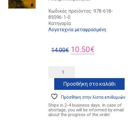
Κωδικός προϊόντος:
978-618-
85096-1-0
Κατηγορία:
Λογοτεχνία μεταφρασμένη
Original
Η
10.50
€
14.00
€
price
τρέχουσα
was:
τιμή
Το
Alternative:
τέρας
14.00€.
είναι:
των
Προσθήκη στο καλάθι
10.50€.
Χόκλαϊν
ποσότητα
Πρόσθήκη στην λίστα επιθυμιών
Ships in 2-4 business days. In case of
shortage, you will be informed by email
about the progress of the order.