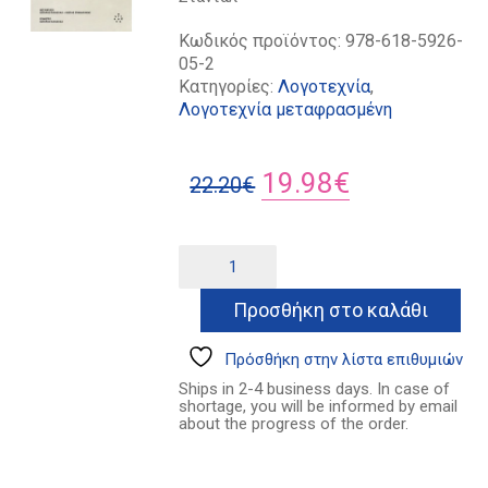
Κωδικός προϊόντος:
978-618-5926-
05-2
Κατηγορίες:
Λογοτεχνία
,
Λογοτεχνία μεταφρασμένη
Original
Η
19.98
€
22.20
€
price
τρέχουσα
was:
τιμή
Το
Alternative:
κόκκινο
22.20€.
είναι:
και
Προσθήκη στο καλάθι
19.98€.
το
μαύρο
ποσότητα
Πρόσθήκη στην λίστα επιθυμιών
Ships in 2-4 business days. In case of
shortage, you will be informed by email
about the progress of the order.