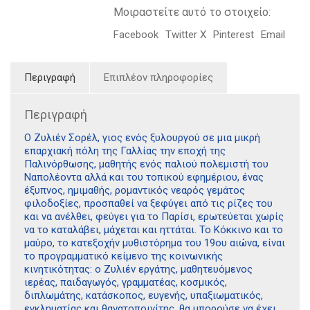
Μοιραστείτε αυτό το στοιχείο:
Facebook
Twitter X
Pinterest
Email
Περιγραφή
Επιπλέον πληροφορίες
Περιγραφή
Ο Ζυλιέν Σορέλ, γιος ενός ξυλουργού σε μια μικρή
επαρχιακή πόλη της Γαλλίας την εποχή της
Παλινόρθωσης, μαθητής ενός παλιού πολεμιστή του
Ναπολέοντα αλλά και του τοπικού εφημέριου, ένας
έξυπνος, ημιμαθής, ρομαντικός νεαρός γεμάτος
φιλοδοξίες, προσπαθεί να ξεφύγει από τις ρίζες του
και να ανέλθει, φεύγει για το Παρίσι, ερωτεύεται χωρίς
να το καταλάβει, μάχεται και ηττάται. Το Κόκκινο και το
μαύρο, το κατεξοχήν μυθιστόρημα του 19ου αιώνα, είναι
το προγραμματικό κείμενο της κοινωνικής
κινητικότητας: ο Ζυλιέν εργάτης, μαθητευόμενος
ιερέας, παιδαγωγός, γραμματέας, κοσμικός,
διπλωμάτης, κατάσκοπος, ευγενής, υπαξιωματικός,
εγκληματίας και θανατοποινίτης, θα μπορούσε να έχει