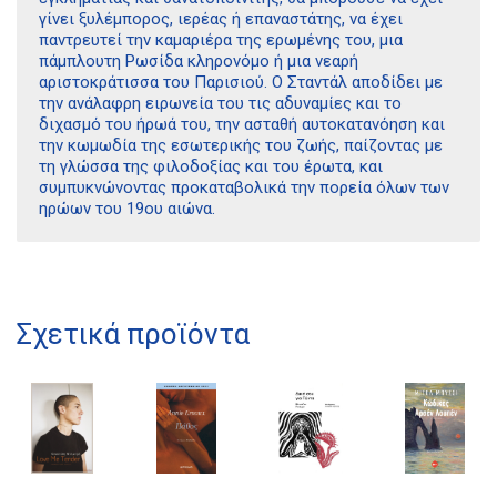
γίνει ξυλέμπορος, ιερέας ή επαναστάτης, να έχει
παντρευτεί την καμαριέρα της ερωμένης του, μια
πάμπλουτη Ρωσίδα κληρονόμο ή μια νεαρή
αριστοκράτισσα του Παρισιού. Ο Σταντάλ αποδίδει με
την ανάλαφρη ειρωνεία του τις αδυναμίες και το
διχασμό του ήρωά του, την ασταθή αυτοκατανόηση και
την κωμωδία της εσωτερικής του ζωής, παίζοντας με
τη γλώσσα της φιλοδοξίας και του έρωτα, και
συμπυκνώνοντας προκαταβολικά την πορεία όλων των
ηρώων του 19ου αιώνα.
Διδότου 34, Αθήνα 106 80
21 1750 8340
Σχετικά προϊόντα
kombrai.bs@gmail.com
Πολιτική προστασίας δεδομένων
Πολιτική επιστροφών
Τρόποι Πληρωμής