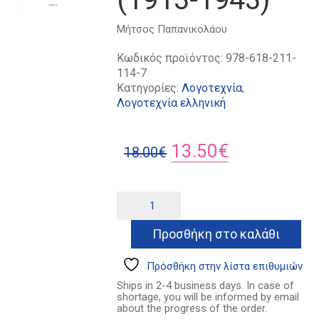
Μήτσος Παπανικολάου
Κωδικός προϊόντος:
978-618-211-
114-7
Κατηγορίες:
Λογοτεχνία
,
Λογοτεχνία ελληνική
Original
Η
13.50
€
18.00
€
price
τρέχουσα
was:
τιμή
Τα
Alternative:
πεζογραφήματα
18.00€.
είναι:
(1913-
Προσθήκη στο καλάθι
13.50€.
1943)
ποσότητα
Πρόσθήκη στην λίστα επιθυμιών
Ships in 2-4 business days. In case of
shortage, you will be informed by email
about the progress of the order.