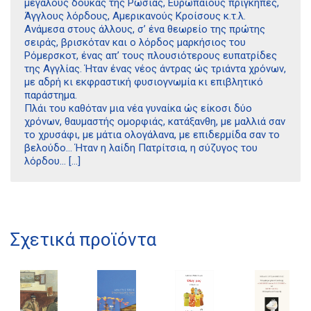
μεγάλους δούκας της Ρωσίας, Ευρωπαίους πρίγκηπες,
Άγγλους λόρδους, Αμερικανούς Κροίσους κ.τ.λ.
Ανάμεσα στους άλλους, σ’ ένα θεωρείο της πρώτης
σειράς, βρισκόταν και ο λόρδος μαρκήσιος του
Ρόμερσκοτ, ένας απ’ τους πλουσιότερους ευπατρίδες
της Αγγλίας. Ήταν ένας νέος άντρας ώς τριάντα χρόνων,
με αδρή κι εκφραστική φυσιογνωμία κι επιβλητικό
παράστημα.
Πλάι του καθόταν μια νέα γυναίκα ώς είκοσι δύο
χρόνων, θαυμαστής ομορφιάς, κατάξανθη, με μαλλιά σαν
το χρυσάφι, με μάτια ολογάλανα, με επιδερμίδα σαν το
βελούδο… Ήταν η λαίδη Πατρίτσια, η σύζυγος του
λόρδου… […]
Σχετικά προϊόντα