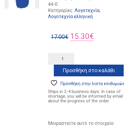
44-0
Κατηγορίες:
Λογοτεχνία
,
Λογοτεχνία ελληνική
Original
Η
15.30
€
17.00
€
price
τρέχουσα
was:
τιμή
Τα
Alternative:
διηγήματα
17.00€.
είναι:
ποσότητα
Προσθήκη στο καλάθι
15.30€.
Πρόσθήκη στην λίστα επιθυμιών
Ships in 2-4 business days. In case of
shortage, you will be informed by email
about the progress of the order.
Μοιραστείτε αυτό το στοιχείο: