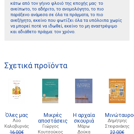
κάτω από τον γήινο φλοιό της εποχής μας· το
ανείπωτο, το αδήριτο, το ανομολόγητο, το πιο
παράξενο ανάμεσα σε όλα τα πράγματα, το πιο
ανεξήγητο, εκείνο που φωτίζει όλα τα υπόλοιπα χωρίς
να μπορεί ποτέ να ιδωθεί, εκείνο το μη αναστρέψιμο
και αδιάθετο πράγμα: τον χρόνο.
Διδότου 34, Αθήνα 106 80
21 1750 8340
Σχετικά προϊόντα
kombrai.bs@gmail.com
Πολιτική προστασίας δεδομένων
Πολιτική επιστροφών
Τρόποι Πληρωμής
Όλες μας
Μικρές
Η αρχαία
Μινώταυρο
αποστάσεις
σκουριά
Λύο
Δημήτρης
Όροι χρήσης
Καλοβυρνάς
Γιώργος
Μάρω
Στεφανάκης
Αποστολές
Κουτσούκος
Δούκα
16.00
€
22.00
€