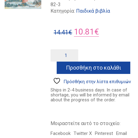
82-3
Κατηγορία:
Παιδικά βιβλία
Original
Η
10.81
€
14.41
€
price
τρέχουσα
was:
τιμή
Τα
Alternative:
αγόρια
14.41€.
είναι:
ποσότητα
Προσθήκη στο καλάθι
10.81€.
Πρόσθήκη στην λίστα επιθυμιών
Ships in 2-4 business days. In case of
shortage, you will be informed by email
about the progress of the order.
Μοιραστείτε αυτό το στοιχείο:
Facebook
Twitter X
Pinterest
Email