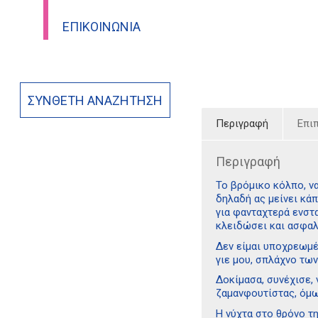
ΕΠΙΚΟΙΝΩΝΊΑ
ΣΎΝΘΕΤΗ ΑΝΑΖΉΤΗΣΗ
Περιγραφή
Επι
Περιγραφή
Το βρόμικο κόλπο, να
δηλαδή ας μείνει κάπ
για φανταχτερά ενστ
κλειδώσει και ασφαλ
Δεν είμαι υποχρεωμέν
γιε μου, σπλάχνο τω
Δοκίμασα, συνέχισε, 
ζαμανφουτίστας, όμως
Η νύχτα στο θρόνο τη