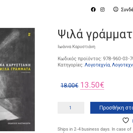
Συνδ
Ψιλά γράμμα
Ιωάννα Καρυστιάνη
Κωδικός προϊόντος:
978-960-03-7
Κατηγορίες:
Λογοτεχνία
,
Λογοτεχν
Original
Η
13.50
€
18.00
€
price
τρέχουσ
was:
τιμή
Ψιλά
Προσθήκη στο
γράμματα
18.00€.
είναι:
ποσότητα
13.50€.
Ships in 2-4 business days. In case of