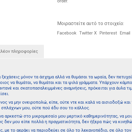
order.
Μοιραστείτε αυτό το στοιχείο:
Facebook
Twitter X
Pinterest
Email
πλέον πληροφορίες
 ξεχάσεις μόνον τα άσχημα αλλά να θυμάσαι τα ωραία, δεν πετυχαίν
οιος να θυμάται, να θυμάται και τα ψιλά γράμματα. Υπάρχουν κάμπο
αντανέ και σκατοπασαλειμμένες αναμνήσεις, πρόκειται για άυλα τ
ίσει.
ος να μην ονειροπολώ, είπε, ούτε ντε και καλά να αισιοδοξώ και 
ν σπλάχνων μου, ούτε πού έδυ σου το κάλλος.
να αρκεστώ στο μικρομεσαίο μου μερτικό καθημερινότητας, να μοι
 δεν μου είπε πολλά η πραγματικότητα, δεν ήξερα πώς να κινηθώ 
ς, με το αεράκι να περιοδεύει σε όλο το λεκανοπέδιο, σε όλο το