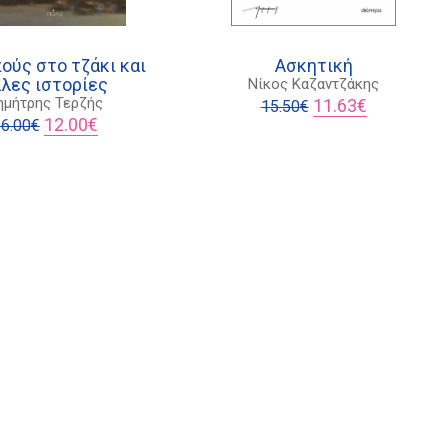
ούς στο τζάκι και
Ασκητική
λες ιστορίες
Νίκος Καζαντζάκης
Original
Η
ημήτρης Τερζής
11.63
€
15.50
€
Original
Η
price
τρέχουσα
12.00
€
6.00
€
price
τρέχουσα
was:
τιμή
was:
τιμή
15.50€.
είναι:
16.00€.
είναι:
11.63€.
12.00€.