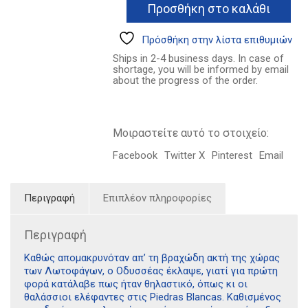
Προσθήκη στο καλάθι
16.50€.
τέχνη
της
φυγής
Πρόσθήκη στην λίστα επιθυμιών
και
Ships in 2-4 business days. In case of
ένα
shortage, you will be informed by email
απονενοημένο
about the progress of the order.
ριτσερκάρ
ποσότητα
Μοιραστείτε αυτό το στοιχείο:
Facebook
Twitter X
Pinterest
Email
Περιγραφή
Επιπλέον πληροφορίες
Περιγραφή
Καθώς απομακρυνόταν απ’ τη βραχώδη ακτή της χώρας
των Λωτοφάγων, ο Οδυσσέας έκλαψε, γιατί για πρώτη
φορά κατάλαβε πως ήταν θηλαστικό, όπως κι οι
θαλάσσιοι ελέφαντες στις Piedras Blancas. Καθισμένος