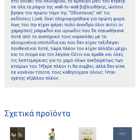
στο δοιάκι του πλοιαρίου, το έμπειρο μάτι του έτρεξε
σε όλα τα ράφια της wall-to-wall βιβλιοθήκης, ώσπου
βρήκε τον πρώτο τόμο της “Οδύσσειας” απ’ τις
εκδόσεις Loeb. Εκεί πληροφορήθηκε για πρώτη φορά
πως του την είχαν φέρει πολύ άνανδρα όλοι αυτοί οι
χαμερπείς ραψωδοί και υμνωδοί που δε σηκωθήκανε
ποτέ από το αναπηρικό τους καρεκλάκι με τα
αλουμινένια υποπόδια και που δεν είχαν ταξιδέψει
πουθενά και ποτέ, τώρα πλέον του είχαν αλλάξει μέχρι
και το όνομα και τον λέγανε Ούτιν και έμαθε και όλες
τις λεπτομέρειες για το χαμό όλων ανεξαιρέτως των
εταίρων του. Ήξερε πλέον τι θα συμβεί, αλλά δεν είπε
σε κανέναν τίποτα, τους καθησύχασε όλους. Ήταν
ηγέτης εξάλλου πλέον.
Σχετικά προϊόντα