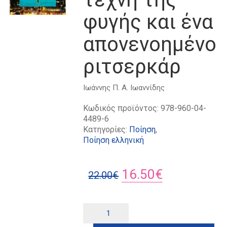
φυγής και ένα
απονενοημένο
ριτσερκάρ
Ιωάννης Π. Α. Ιωαννίδης
Κωδικός προϊόντος:
978-960-04-
4489-6
Κατηγορίες:
Ποίηση
,
Ποίηση ελληνική
Original
Η
16.50
€
22.00
€
price
τρέχουσα
was:
τιμή
Παραλλαγές
Alternative:
πάνω
22.00€.
είναι:
στην