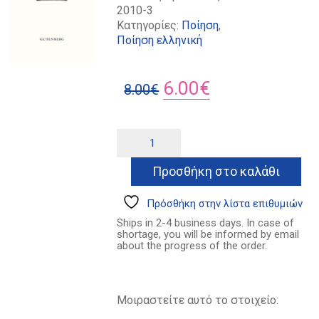
2010-3
Κατηγορίες:
Ποίηση
,
Ποίηση ελληνική
Original
Η
6.00
€
8.00
€
price
τρέχουσα
was:
τιμή
Στίξη
Alternative:
ποσότητα
8.00€.
είναι:
Προσθήκη στο καλάθι
6.00€.
Πρόσθήκη στην λίστα επιθυμιών
Ships in 2-4 business days. In case of
shortage, you will be informed by email
about the progress of the order.
Μοιραστείτε αυτό το στοιχείο: