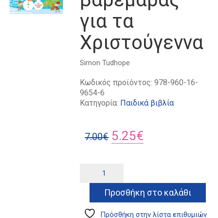
για τα
Χριστούγεννα
Simon Tudhope
Κωδικός προϊόντος:
978-960-16-
9654-6
Κατηγορία:
Παιδικά βιβλία
Original
Η
5.25
€
7.00
€
price
τρέχουσα
was:
τιμή
Παιχνίδια
Alternative:
αντι-
7.00€.
είναι:
βαρεμάρας
Προσθήκη στο καλάθι
5.25€.
για
τα
Χριστούγεννα
Πρόσθήκη στην λίστα επιθυμιών