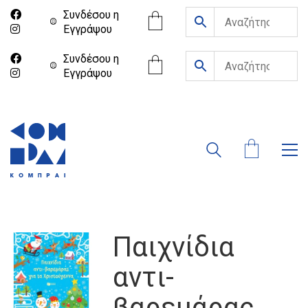
Συνδέσου η
Eγγράψου
Συνδέσου η
Eγγράψου
Παιχνίδια
αντι-
βαρεμάρας