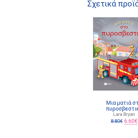
Σχετικά προϊ
Μια ματιά σ
πυροσβεστι
Lara Bryan
Origina
6.60
€
8.80
€
price
was:
8.80€.