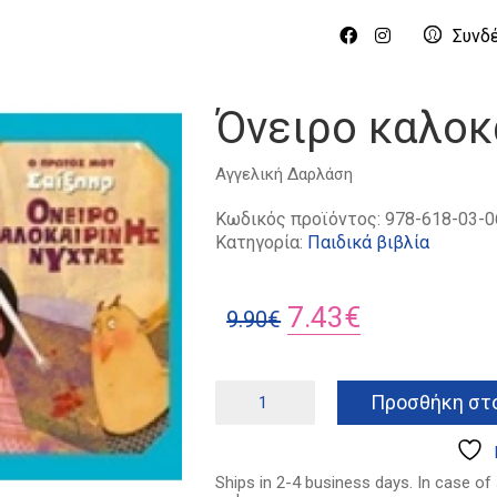
Συνδ
Όνειρο καλοκ
Αγγελική Δαρλάση
Κωδικός προϊόντος:
978-618-03-0
Κατηγορία:
Παιδικά βιβλία
Original
Η
7.43
€
9.90
€
price
τρέχουσα
was:
τιμή
Όνειρο
Προσθήκη στο
καλοκαιρινής
9.90€.
είναι:
νύχτας
7.43€.
ποσότητα
Ships in 2-4 business days. In case of