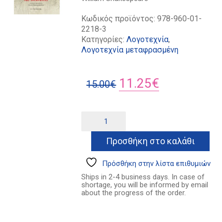
Κωδικός προϊόντος:
978-960-01-
2218-3
Κατηγορίες:
Λογοτεχνία
,
Λογοτεχνία μεταφρασμένη
Original
Η
11.25
€
15.00
€
price
τρέχουσα
was:
τιμή
Ο
Alternative:
βιασμός
15.00€.
είναι:
της
Προσθήκη στο καλάθι
11.25€.
Λουκρητίας
ποσότητα
Πρόσθήκη στην λίστα επιθυμιών
Ships in 2-4 business days. In case of
shortage, you will be informed by email
about the progress of the order.