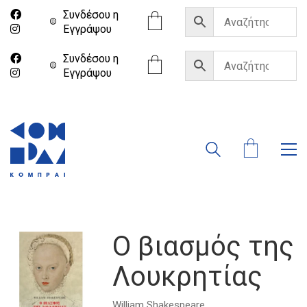
Συνδέσου η
Eγγράψου
Συνδέσου η
Eγγράψου
Ο βιασμός της
Λουκρητίας
William Shakespeare