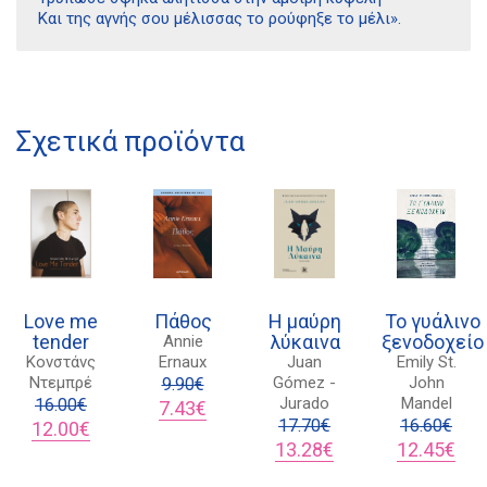
Και της αγνής σου μέλισσας το ρούφηξε το μέλι».
Διδότου 34, Αθήνα 106 80
21 1750 8340
Σχετικά προϊόντα
kombrai.bs@gmail.com
Πολιτική προστασίας δεδομένων
Πολιτική επιστροφών
Τρόποι Πληρωμής
Love me
Πάθος
Η μαύρη
Το γυάλινο
Όροι χρήσης
tender
λύκαινα
ξενοδοχείο
Annie
Κονστάνς
Ernaux
Juan
Emily St.
Αποστολές
Ντεμπρέ
Gómez -
John
9.90
€
Jurado
Mandel
16.00
€
Original
Η
7.43
€
Original
Η
price
τρέχουσα
17.70
€
16.60
€
12.00
€
price
τρέχουσα
was:
τιμή
Original
Η
Original
Η
13.28
€
12.45
€
was:
τιμή
9.90€.
είναι:
price
τρέχουσα
price
τρέ
16.00€.
είναι:
7.43€.
was:
τιμή
was:
τιμή