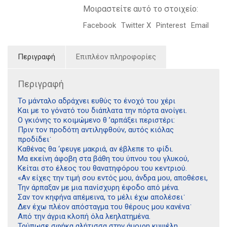
Μοιραστείτε αυτό το στοιχείο:
Facebook
Twitter X
Pinterest
Email
Περιγραφή
Επιπλέον πληροφορίες
Περιγραφή
Το μάνταλο αδράχνει ευθύς το ένοχό του χέρι
Και με το γόνατό του διάπλατα την πόρτα ανοίγει.
Ο γκιόνης το κοιμώμενο θ ’αρπάξει περιστέρι:
Πριν τον προδότη αντιληφθούν, αυτός κιόλας
προδίδει˙
Καθένας θα ‘φευγε μακριά, αν έβλεπε το φίδι.
Μα εκείνη άφοβη στα βάθη του ύπνου του γλυκού,
Κείται στο έλεος του θανατηφόρου του κεντριού.
«Αν είχες την τιμή σου εντός μου, άνδρα μου, αποθέσει,
Την άρπαξαν με μια πανίσχυρη έφοδο από μένα.
Σαν τον κηφήνα απέμεινα, το μέλι έχω απολέσει˙
Δεν έχω πλέον απόσταγμα του θέρους μου κανένα˙
Από την άγρια κλοπή όλα λεηλατημένα.
Τρύπωσε σφήκα αλήτισσα στην άμοιρη κυψέλη