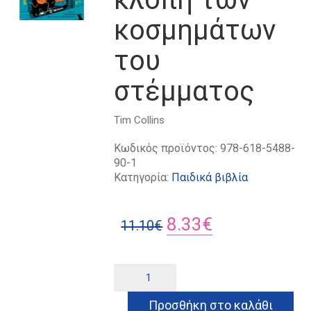
κοσμημάτων
του
στέμματος
Tim Collins
Κωδικός προϊόντος:
978-618-5488-
90-1
Κατηγορία:
Παιδικά βιβλία
Original
Η
8.33
€
11.10
€
price
τρέχουσα
was:
τιμή
Ο
Alternative:
Σέρλοκ
11.10€.
είναι:
Μπονς
Προσθήκη στο καλάθι
και