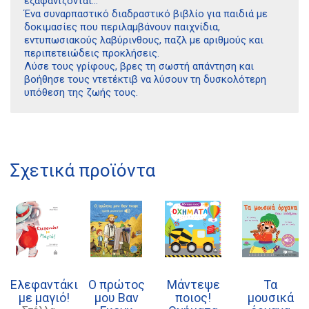
εξαφανίζονται…
Ένα συναρπαστικό διαδραστικό βιβλίο για παιδιά με
δοκιμασίες που περιλαμβάνουν παιχνίδια,
εντυπωσιακούς λαβύρινθους, παζλ με αριθμούς και
περιπετειώδεις προκλήσεις.
Λύσε τους γρίφους, βρες τη σωστή απάντηση και
βοήθησε τους ντετέκτιβ να λύσουν τη δυσκολότερη
υπόθεση της ζωής τους.
Διδότου 34, Αθήνα 106 80
Σχετικά προϊόντα
21 1750 8340
kombrai.bs@gmail.com
Πολιτική προστασίας δεδομένων
Πολιτική επιστροφών
Ελεφαντάκι
Ο πρώτος
Μάντεψε
Τα
Τρόποι Πληρωμής
με μαγιό!
μου Βαν
ποιος!
μουσικά