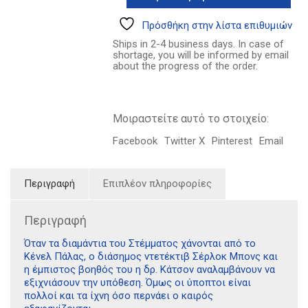
8.33€.
η
κλοπή
Πρόσθήκη στην λίστα επιθυμιών
των
Ships in 2-4 business days. In case of
κοσμημάτων
shortage, you will be informed by email
του
about the progress of the order.
στέμματος
ποσότητα
Μοιραστείτε αυτό το στοιχείο:
Facebook
Twitter X
Pinterest
Email
Περιγραφή
Επιπλέον πληροφορίες
Περιγραφή
Όταν τα διαμάντια του Στέμματος χάνονται από το
Κένελ Πάλας, ο διάσημος ντετέκτιβ Σέρλοκ Μπονς και
η έμπιστος βοηθός του η δρ. Κάτσον αναλαμβάνουν να
εξιχνιάσουν την υπόθεση. Όμως οι ύποπτοι είναι
πολλοί και τα ίχνη όσο περνάει ο καιρός