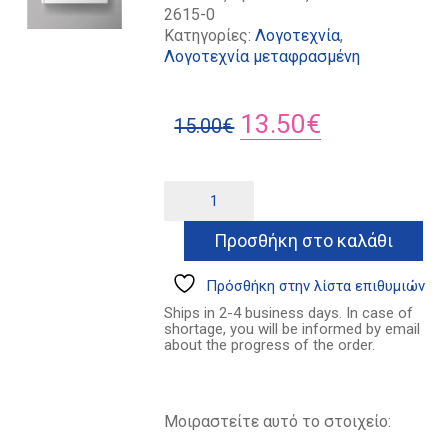
2615-0
Κατηγορίες:
Λογοτεχνία
,
Λογοτεχνία μεταφρασμένη
Original
Η
13.50
€
15.00
€
price
τρέχουσα
was:
τιμή
Νεραντζιά
Alternative:
ποσότητα
15.00€.
είναι:
Προσθήκη στο καλάθι
13.50€.
Πρόσθήκη στην λίστα επιθυμιών
Ships in 2-4 business days. In case of
shortage, you will be informed by email
about the progress of the order.
Μοιραστείτε αυτό το στοιχείο: