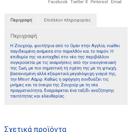
Facebook
Twitter X
Pinterest
Email
Περιγραφή
Επιπλέον πληροφορίες
Περιγραφή
Η Ζουχούρ, φοιτήτρια από το Ομάν στην Αγγλία, νιώθει
παγιδευμένη ανάμεσα στο παρελθόν και το παρόν. Η
επιθυμία της να ενταχθεί στο νέο της περιβάλλον
συγκρούεται με τις αναμνήσεις από την οικογενειακή
της ζωή, με πιο σημαντική τη σχέση της με τη φτωχή,
βασανισμένη αλλά εξαιρετικά μεγαλόψυχη γιαγιά της,
την Μπιντ Αάμιρ. Καθώς η αφήγηση συνδυάζει τις
μνήμες και τα όνειρα της Ζουχούρ με τη νέα
πραγματικότητα, διαγράφεται ένα ταξίδι αναζήτησης
ταυτότητας και ελευθερίας.
Διδότου 34, Αθήνα 106 80
21 1750 8340
Σχετικά προϊόντα
kombrai.bs@gmail.com