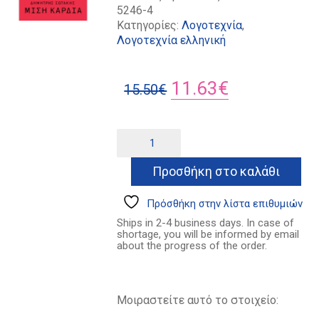
5246-4
Κατηγορίες:
Λογοτεχνία
,
Λογοτεχνία ελληνική
Original
Η
11.63
€
15.50
€
price
τρέχουσα
was:
τιμή
Μισή
Alternative:
καρδιά
15.50€.
είναι:
ποσότητα
Προσθήκη στο καλάθι
11.63€.
Πρόσθήκη στην λίστα επιθυμιών
Ships in 2-4 business days. In case of
shortage, you will be informed by email
about the progress of the order.
Μοιραστείτε αυτό το στοιχείο: